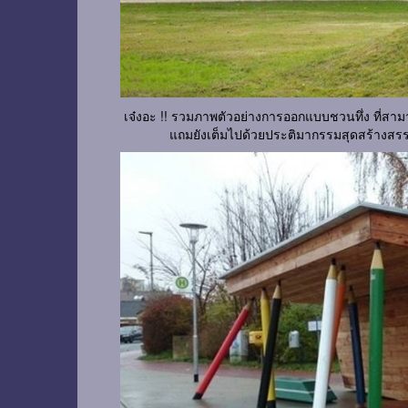
เจ๋งอะ !! รวมภาพตัวอย่างการออกแบบชวนทึ่ง ที่สา
แถมยังเต็มไปด้วยประติมากรรมสุดสร้างสรรค์