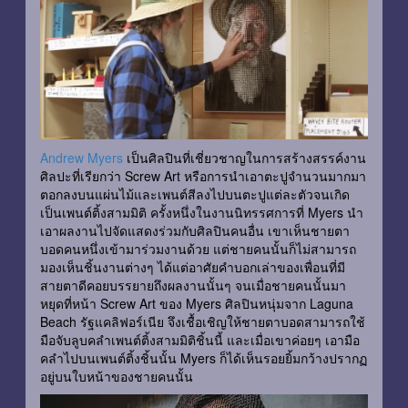
Andrew Myers
เป็นศิลปินที่เชี่ยวชาญในการสร้างสรรค์งาน
ศิลปะที่เรียกว่า Screw Art หรือการนำเอาตะปูจำนวนมากมา
ตอกลงบนแผ่นไม้และเพนต์สีลงไปบนตะปูแต่ละตัวจนเกิด
เป็นเพนต์ติ้งสามมิติ ครั้งหนึ่งในงานนิทรรศการที่ Myers นำ
เอาผลงานไปจัดแสดงร่วมกับศิลปินคนอื่น เขาเห็นชายตา
บอดคนหนึ่งเข้ามาร่วมงานด้วย แต่ชายคนนั้นก็ไม่สามารถ
มองเห็นชิ้นงานต่างๆ ได้แต่อาศัยคำบอกเล่าของเพื่อนที่มี
สายตาดีคอยบรรยายถึงผลงานนั้นๆ จนเมื่อชายคนนั้นมา
หยุดที่หน้า Screw Art ของ Myers ศิลปินหนุ่มจาก Laguna
Beach รัฐแคลิฟอร์เนีย จึงเชื้อเชิญให้ชายตาบอดสามารถใช้
มือจับลูบคลำเพนต์ติ้งสามมิติชิ้นนี้ และเมื่อเขาค่อยๆ เอามือ
คลำไปบนเพนต์ติ้งชิ้นนั้น Myers ก็ได้เห็นรอยยิ้มกว้างปรากฏ
อยู่บนใบหน้าของชายคนนั้น